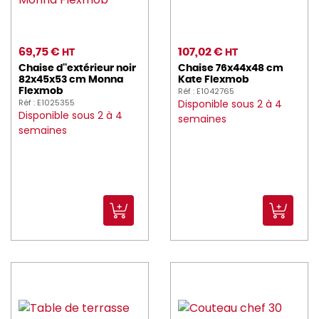
NORDWAYS (409)
NUMATIC (6)
69,75 €
107,02 €
HT
HT
overone (4)
Chaise d''extérieur noir
Chaise 76x44x48 cm
82x45x53 cm Monna
Kate Flexmob
PANIBOIS (8)
Réf : E1042765
Flexmob
Réf : E1025355
Disponible sous 2 à 4
PARANOCTA (8)
Disponible sous 2 à 4
semaines
semaines
peugeot_saveurs (239)
PILLIVUYT (44)
PINTINOX (66)
PIO_TAVOLA (9)
PLASTOREX (66)
PLATEMATE (2)
PLATEX (239)