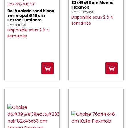
MAPA (9)
82x45x53 cm Monna
Soit 65,76 € HT
Flexmob
Bol à salade rond blanc
Réf : E1025356
MASTRAD (2)
verre opal Ø 18 cm
Disponible sous 2 à 4
Feston Luminarc
semaines
Réf : 441760
MAUVIEL (60)
Disponible sous 2 à 4
semaines
MEALPLAK (32)
Medard_de_Noblat (89)
melform (10)
MICROPLANE (3)
MOLINEL (418)
montandor (2)
moom (7)
MR_PROPRE (3)