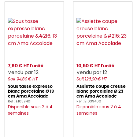
foh (57)
GASTRONUM (5)
GILAC (136)
gimetal (23)
GOBEL (69)
7,90 €
10,50 €
HT l'unité
HT l'unité
HAIKU (6)
Vendu par 12
Vendu par 12
Soit 94,80 € HT
Soit 126,00 € HT
HAMILTON_BEACH (3)
Sous tasse expresso
Assiette coupe creuse
blanc porcelaine Ø 13
blanc porcelaine Ø 23
HASSON (127)
cm Ama Accolade
cm Ama Accolade
Réf : E1039401
Réf : E1039400
Disponible sous 2 à 4
Disponible sous 2 à 4
hendi (18)
semaines
semaines
heva (4)
HUHTAMAKI (16)