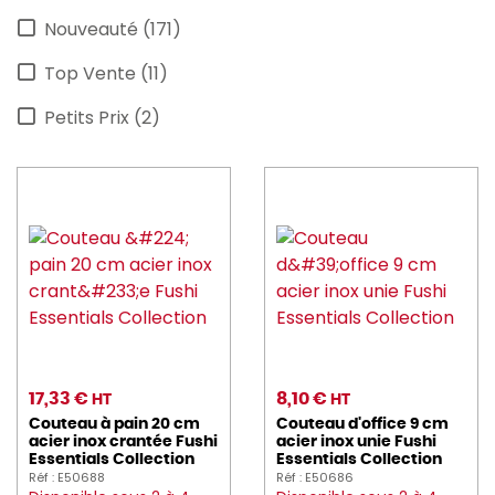
Nouveauté (171)
astera (4)
Top Vente (11)
AU_NAIN (7)
Petits Prix (2)
AVERY (9)
barbecook (12)
BARTSCHER (41)
befor (1)
BEQUET (9)
BERARD (4)
BLANCO (1)
17,33 €
8,10 €
HT
HT
Couteau à pain 20 cm
Couteau d'office 9 cm
blendtec (3)
acier inox crantée Fushi
acier inox unie Fushi
Essentials Collection
Essentials Collection
BONNET (24)
Réf : E50688
Réf : E50686