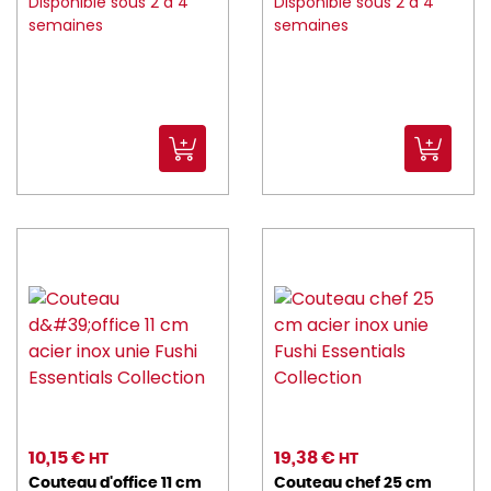
Disponible sous 2 à 4
Disponible sous 2 à 4
semaines
semaines
BORMIOLI_ROCCO (157)
brc (11)
CADDIE_HOTEL (6)
CAMBRO (260)
CANDOLA (15)
caray (3)
CARTY (6)
CGMP (15)
CHAUD_DEVANT (112)
CHEF_SOMMELIER (151)
10,15 €
19,38 €
HT
HT
choyer (6)
Couteau d'office 11 cm
Couteau chef 25 cm