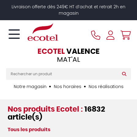
Panneau de gestion des cookies
Livraison offerte dès 249€ HT d’achat et retrait 2h en
magasin
ECOTEL
VALENCE
MAT'AL
Notre magasin
Nos horaires
Nos réalisations
Nos produits Ecotel :
16832
article(s)
Tous les produits