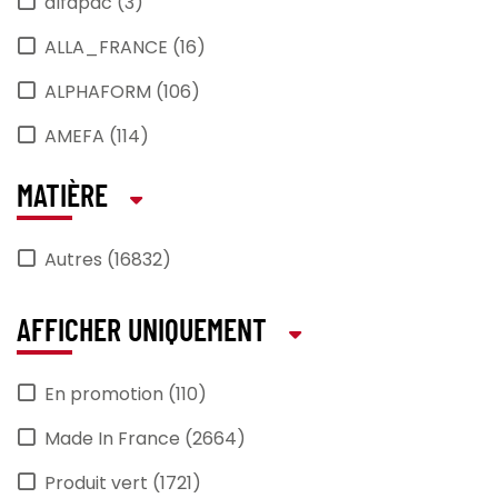
alfapac (3)
ALLA_FRANCE (16)
ALPHAFORM (106)
AMEFA (114)
ANIMO (22)
MATIÈRE
ANTIKAL (1)
Autres (16832)
APS (430)
araven (2)
AFFICHER UNIQUEMENT
Arcoroc (464)
En promotion (110)
ARCOS (32)
Made In France (2664)
ARIEL (1)
Produit vert (1721)
ARTMENU (2)