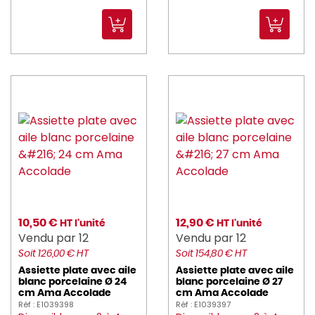
ICE_BAG (1)
imperia (10)
jri (7)
JVD (39)
KASUMI (18)
KENWOOD (1)
KITCHENAID (1)
KLEANING_ESSENTIALS (26)
10,50 €
12,90 €
HT l'unité
HT l'unité
Vendu par 12
Vendu par 12
KOLOSSAL (1)
Soit 126,00 € HT
Soit 154,80 € HT
kraft_you (2)
Assiette plate avec aile
Assiette plate avec aile
blanc porcelaine Ø 24
blanc porcelaine Ø 27
cm Ama Accolade
cm Ama Accolade
KRAMPOUZ (13)
Réf : E1039398
Réf : E1039397