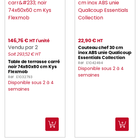
PRESSART (2)
PRO_COOKER (246)
pro_equip (21)
146,76 €
22,90 €
HT l'unité
HT
Vendu par 2
PRO_MUNDI (898)
Couteau chef 30 cm
inox ABS unie Qualicoup
Soit 293,52 € HT
Essentials Collection
PROBBAX (98)
Table de terrasse carré
Réf : E1042494
noir 74x60x60 cm Kys
Disponible sous 2 à 4
Flexmob
PROOF (72)
semaines
Réf : E1032793
Disponible sous 2 à 4
PUJADAS (57)
semaines
RAK (3012)
REVOL (578)
ROBOT_COUPE (137)
ROBUR (467)