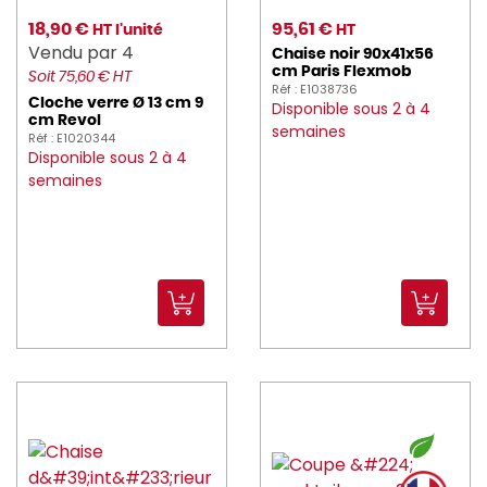
delaroca (10)
18,90 €
95,61 €
HT l'unité
HT
Vendu par 4
DELCOUPE (8)
Chaise noir 90x41x56
cm Paris Flexmob
Soit 75,60 € HT
Réf : E1038736
DELONGHI_KENWOO (1)
Cloche verre Ø 13 cm 9
Disponible sous 2 à 4
cm Revol
semaines
Réf : E1020344
DELTA (7)
Disponible sous 2 à 4
semaines
deren (1)
DITO_SAMA (18)
DOMESTOS (1)
Dudson_1800 (567)
DUNI (173)
DURALEX (39)
DYNAMIC (28)