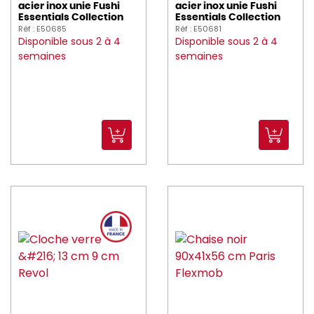
acier inox unie Fushi
acier inox unie Fushi
churchill (905)
Essentials Collection
Essentials Collection
Réf : E50685
Réf : E50681
CIF (7)
Disponible sous 2 à 4
Disponible sous 2 à 4
semaines
semaines
COGIR (33)
Couzon (50)
Cristal_d_Arques (4)
CRUSHGRIND (3)
DADAUX (2)
DALEBROOK (15)
DE_BUYER (141)
DEGLON (131)
DEGRENNE (200)