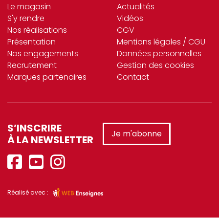
Le magasin
Actualités
softclean (3)
S'y rendre
Vidéos
SOLIA (22)
Nos réalisations
CGV
Présentation
Mentions légales / CGU
SONOLYS (95)
Nos engagements
Données personnelles
Recrutement
Gestion des cookies
SPAAS (26)
Marques partenaires
Contact
SPONTEX (3)
st_ckel (2)
STAUB (40)
S’INSCRIRE
Je m'abonne
À LA NEWSLETTER
stil (6)
SUN (3)
TABLECRAFT (42)
Réalisé avec :
TARRERIAS_BONJEAN (15)