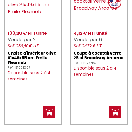
earthessentials (49)
eclatdefrance (2)
electrolux (1)
133,20 €
4,12 €
HT l'unité
HT l'unité
enova (5)
Vendu par 2
Vendu par 6
Soit 266,40 € HT
Soit 24,72 € HT
essentialcollection (151)
Chaise d'intérieur olive
Coupe à cocktail verre
81x49x55 cm Emile
25 cl Broadway Arcoroc
ETERNUM (213)
Réf : E1023457
Flexmob
Réf : E1031007
Disponible sous 2 à 4
EXEOL (18)
Disponible sous 2 à 4
semaines
semaines
FAIRY (4)
fimm (4)
FINZY (2)
FISCHER (17)
FLEXMOB (487)