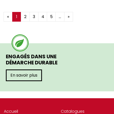
ROCAM (9)
«
1
2
3
4
5
...
»
ROLLER_GRILL (5)
ROSSIGNOL (18)
ROWLETT (1)
RUBBERMAID (4)
ENGAGÉS DANS UNE
SAINT_ROMAIN (329)
DÉMARCHE DURABLE
SANTOS (17)
En savoir plus
SECURIT (79)
SERAX (685)
SKIP (2)
SOFRACA (3)
Accueil
Catalogues