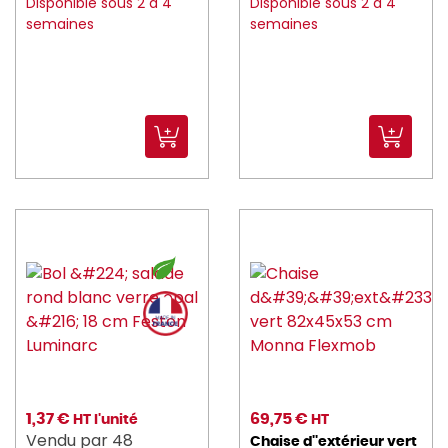
Disponible sous 2 à 4
Disponible sous 2 à 4
kuantom (2)
semaines
semaines
L_TELLIER (66)
LA_ROCHERE (54)
LACOR (133)
LE_VRAI (5)
LELU (8)
lemarquier (8)
lesnouvellespailles (4)
LIBBEY (1)
LUIGI_BORMIOLI (91)
Luminarc (102)
1,37 €
69,75 €
HT l'unité
HT
Vendu par 48
Chaise d''extérieur vert