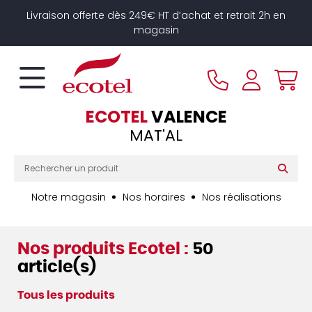
Panneau de gestion des cookies
Livraison offerte dès 249€ HT d’achat et retrait 2h en
magasin
ECOTEL
VALENCE
MAT'AL
Notre magasin
Nos horaires
Nos réalisations
Nos produits Ecotel :
50
article(s)
Tous les produits