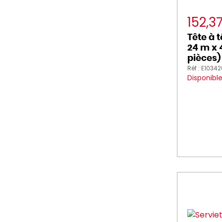
152,3
Tête à 
24 m x 
pièces)
Réf : E1034
Disponibl