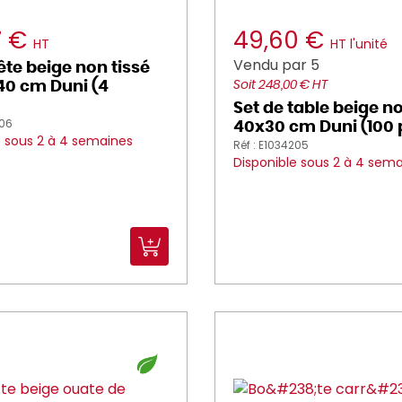
7 €
49,60 €
HT
HT l'unité
Vendu par 5
tête beige non tissé
40 cm Duni (4
Soit 248,00 € HT
Set de table beige no
206
40x30 cm Duni (100 
e sous 2 à 4 semaines
Réf : E1034205
Disponible sous 2 à 4 sem