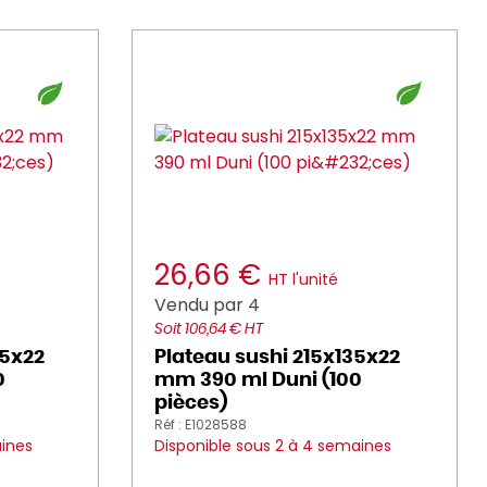
26,66 €
HT l'unité
Vendu par 4
Soit 106,64 € HT
45x22
Plateau sushi 215x135x22
0
mm 390 ml Duni (100
pièces)
Réf : E1028588
aines
Disponible sous 2 à 4 semaines