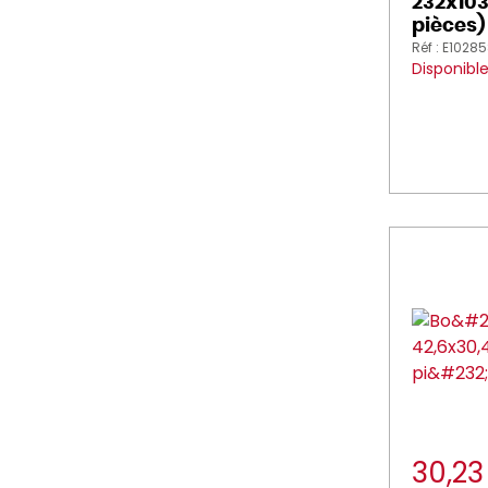
232x10
pièces)
Réf : E1028
Disponibl
30,2