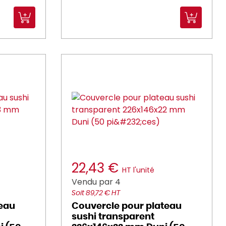
22,43 €
HT l'unité
Vendu par 4
Soit 89,72 € HT
teau
Couvercle pour plateau
sushi transparent