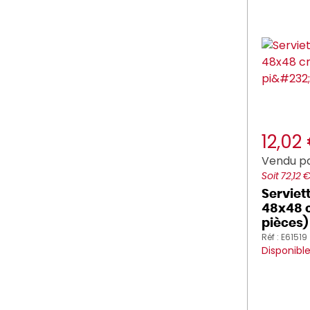
12,02
Vendu pa
Soit 72,12 
Serviet
48x48 c
pièces)
Réf : E61519
Disponibl