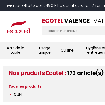
Panneau de gestion des cookies
Livraison offerte dès 249€ HT d’achat et retrait 2h en
ECOTEL
VALENCE
MAT'
Arts de la
Usage
Hygiène e
Cuisine
table
unique
entretien
Nos produits Ecotel :
173 article(s)
Tous les produits
DUNI