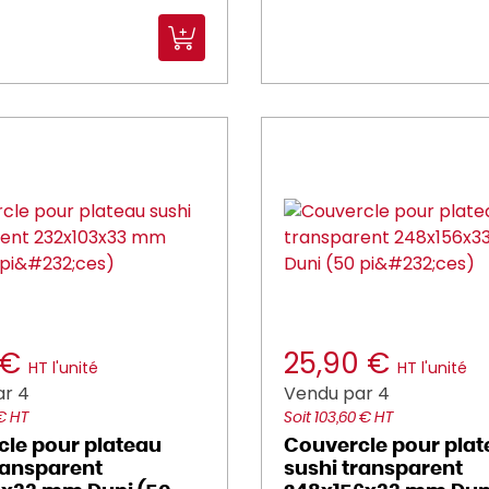
 €
25,90 €
HT l'unité
HT l'unité
ar 4
Vendu par 4
 € HT
Soit 103,60 € HT
le pour plateau
Couvercle pour pla
ransparent
sushi transparent