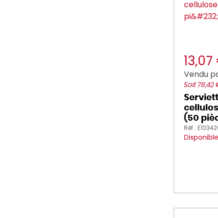
13,07
Vendu pa
Soit 78,42
Serviet
cellulo
(50 piè
Réf : E1034
Disponibl