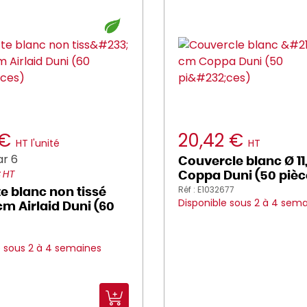
 €
20,42 €
HT l'unité
HT
r 6
Couvercle blanc Ø 11
€ HT
Coppa Duni (50 pièc
Réf : E1032677
te blanc non tissé
Disponible sous 2 à 4 sem
m Airlaid Duni (60
e sous 2 à 4 semaines