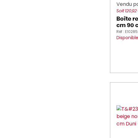
Vendu p
Soit 120,92
Boîte r
cm 90 c
Réf : E1028
Disponibl