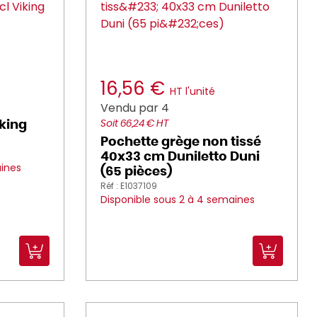
16,56 €
HT l'unité
Vendu par 4
iking
Soit 66,24 € HT
Pochette grège non tissé
40x33 cm Duniletto Duni
aines
(65 pièces)
Réf : E1037109
Disponible sous 2 à 4 semaines