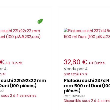
 €
32,80 €
HT l'unité
HT l'unité
ar 4
Vendu par 4
€ HT
Soit 131,20 € HT
 sushi 221x92x22 mm
Plateau sushi 237x1
Duni (100 pièces)
mm 500 ml Duni (10
590
pièces)
e sous 2 à 4 semaines
Réf : E1028589
Disponible sous 2 à 4 sem