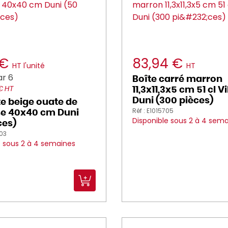
 €
83,94 €
HT l'unité
HT
r 6
Boîte carré marron
 € HT
11,3x11,3x5 cm 51 cl V
Duni (300 pièces)
te beige ouate de
Réf : E1015705
se 40x40 cm Duni
Disponible sous 2 à 4 sem
ces)
203
e sous 2 à 4 semaines