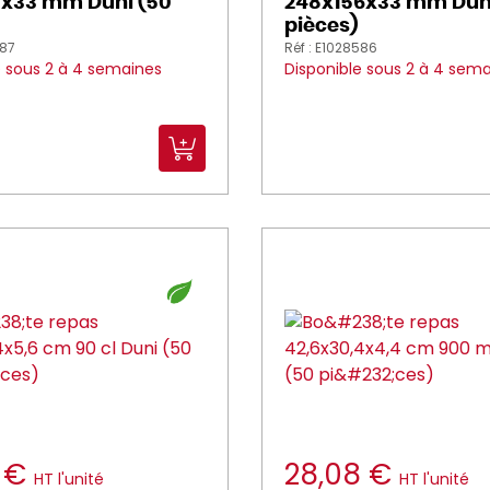
3x33 mm Duni (50
248x156x33 mm Dun
pièces)
587
Réf : E1028586
e sous 2 à 4 semaines
Disponible sous 2 à 4 sem
3 €
28,08 €
HT l'unité
HT l'unité