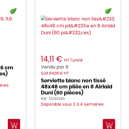
14,11 €
HT l'unité
Vendu par 6
,6 cm
es)
Soit 84,66 € HT
Serviette blanc non tissé
aines
48x48 cm pliée en 8 Airlaid
Duni (60 pièces)
Réf : E1033399
Disponible sous 2 à 4 semaines