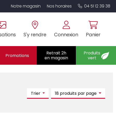
Notre magasin
Nos horaires
04 51 12 39 38
sations
S'y rendre
Connexion
Panier
Retrait 2h
Produits
Promotions
en magasin
vert
Trier
18 produits par page