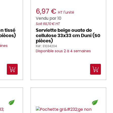
6,97 €
HT l'unité
Vendu par 10
Soit 69,70 € HT
n tissé
Serviette beige ouate de
pièces)
cellulose 33x33 cm Duni (50
pièces)
aines
Réf : E1034204
Disponible sous 2 à 4 semaines