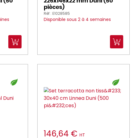
i (50
226x146x22 mm Duni (50
pièces)
Réf : E1028585
aines
Disponible sous 2 à 4 semaines
146,64 €
HT