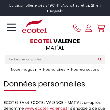
Panneau de gestion des cookies
Livraison offerte dès 249€ HT d’achat et retrait 2h en
magasin
ECOTEL
VALENCE
MAT'AL
Notre magasin
Nos horaires
Nos réalisations
Données personnelles
ECOTEL SA et ECOTEL VALENCE - MAT'AL , ci-après
dénommé
www.ecotel-valence.fr
s'engage à ce que