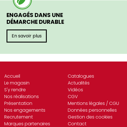
ENGAGÉS DANS UNE
DÉMARCHE DURABLE
En savoir plus
Accueil
Catalogues
Le magasin
Actualités
S'y rendre
Vidéos
Nos réalisations
CGV
Présentation
Mentions légales / CGU
Nos engagements
Données personnelles
Recrutement
Gestion des cookies
Marques partenaires
Contact